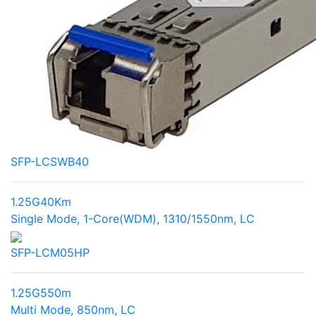
SFP-LCSWB40
1.25G
40Km
Single Mode, 1-Core(WDM), 1310/1550nm, LC
SFP-LCM05HP
1.25G
550m
Multi Mode, 850nm, LC