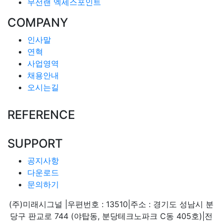
무선랜 엑세스포인트
COMPANY
인사말
연혁
사업영역
채용안내
오시는길
REFERENCE
SUPPORT
공지사항
다운로드
문의하기
(주)미래시그널
|
우편번호 : 13510
|
주소 : 경기도 성남시 분
당구 판교로 744 (야탑동, 분당테크노파크 C동 405호)
|
전