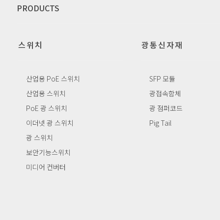
PRODUCTS
스위치
광통신자재
산업용 PoE 스위치
SFP 모듈
산업용 스위치
광접속함체
PoE 광 스위치
광 점퍼코드
이더넷 광 스위치
Pig Tail
광 스위치
보안기능스위치
미디어 컨버터