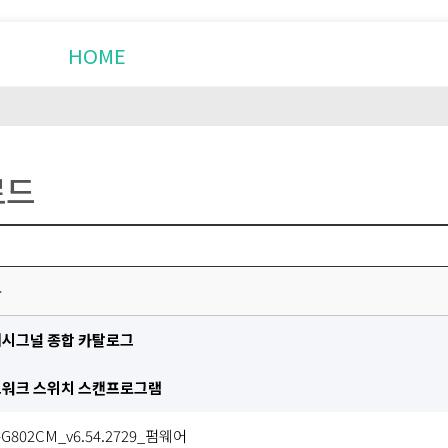
HOME
제품소개
설치사례
로드
목
시그널 종합 카탈로그
워크 스위치 스캔프로그램
-G802CM_v6.54.2729_펌웨어