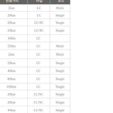
전송거리
타입
모드
2km
LC
Multi
20km
LC
Single
20km
LC/SC
Single
20km
LC/SC
Single
100m
LC
550m
LC
Multi
2km
LC
Multi
20km
LC
Single
40km
LC
Single
80km
LC
Single
100km
LC
Single
20km
LC/SC
Single
20km
LC/SC
Single
40km
LC/SC
Single