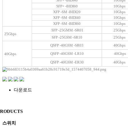
SFP+ -BIDI40
10Gbps
SFP+ -BIDI60
10Gbps
XFP -SM -BIDI20
10Gbps
XFP -SM -BIDI40
10Gbps
XFP -SM -BIDI60
10Gbps
SFP -25GMM -SR01
25Gbps
25Gbps
SFP -25GSM -SR10
25Gbps
QSFP -40GSM -SR03
40Gbps
QSFP -40GSM -LR10
40Gbps
40Gbps
QSFP -40GSM -ER30
40Gbps
다운로드
PRODUCTS
스위치