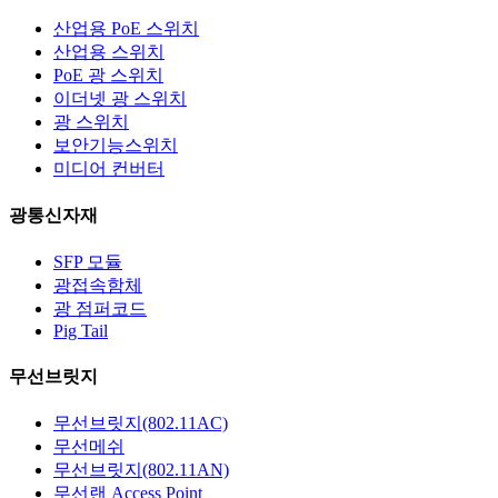
산업용 PoE 스위치
산업용 스위치
PoE 광 스위치
이더넷 광 스위치
광 스위치
보안기능스위치
미디어 컨버터
광통신자재
SFP 모듈
광접속함체
광 점퍼코드
Pig Tail
무선브릿지
무선브릿지(802.11AC)
무선메쉬
무선브릿지(802.11AN)
무선랜 Access Point