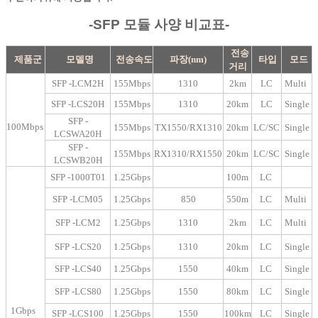
-SFP
모듈 사양 비교표-
전송
제품군
모델명
전송속도
파장(nm)
타입
모드
거리
SFP -LCM2H
155Mbps
1310
2km
LC
Multi
SFP -LCS20H
155Mbps
1310
20km
LC
Single
SFP -
100Mbps
155Mbps
TX1550/RX1310
20km
LC/SC
Single
LCSWA20H
SFP -
155Mbps
RX1310/RX1550
20km
LC/SC
Single
LCSWB20H
SFP -1000T01
1.25Gbps
100m
LC
SFP -LCM05
1.25Gbps
850
550m
LC
Multi
SFP -LCM2
1.25Gbps
1310
2km
LC
Multi
SFP -LCS20
1.25Gbps
1310
20km
LC
Single
SFP -LCS40
1.25Gbps
1550
40km
LC
Single
SFP -LCS80
1.25Gbps
1550
80km
LC
Single
1Gbps
SFP -LCS100
1.25Gbps
1550
100km
LC
Single