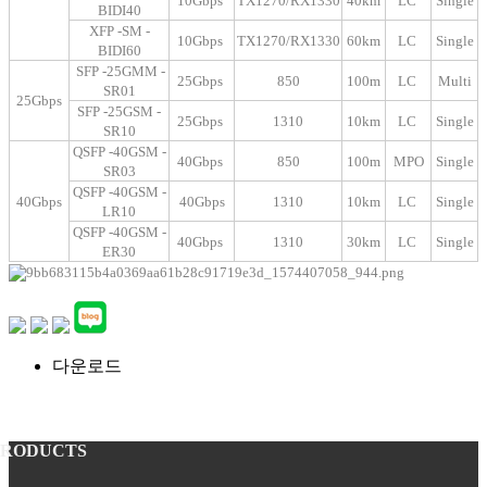
10Gbps
TX1270/RX1330
40km
LC
Single
BIDI40
XFP -SM -
10Gbps
TX1270/RX1330
60km
LC
Single
BIDI60
SFP -25GMM -
25Gbps
850
100m
LC
Multi
SR01
25Gbps
SFP -25GSM -
25Gbps
1310
10km
LC
Single
SR10
QSFP -40GSM -
40Gbps
850
100m
MPO
Single
SR03
QSFP -40GSM -
40Gbps
40Gbps
1310
10km
LC
Single
LR10
QSFP -40GSM -
40Gbps
1310
30km
LC
Single
ER30
다운로드
PRODUCTS