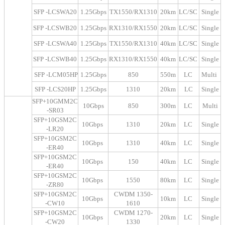
SFP -LCSWA20
1.25Gbps
TX1550/RX1310
20km
LC/SC
Single
SFP -LCSWB20
1.25Gbps
RX1310/RX1550
20km
LC/SC
Single
SFP -LCSWA40
1.25Gbps
TX1550/RX1310
40km
LC/SC
Single
SFP -LCSWB40
1.25Gbps
RX1310/RX1550
40km
LC/SC
Single
SFP -LCM05HP
1.25Gbps
850
550m
LC
Multi
SFP -LCS20HP
1.25Gbps
1310
20km
LC
Single
SFP+10GMM2C
10Gbps
850
300m
LC
Multi
-SR03
SFP+10GSM2C
10Gbps
1310
20km
LC
Single
-LR20
SFP+10GSM2C
10Gbps
1310
40km
LC
Single
-ER40
SFP+10GSM2C
10Gbps
150
40km
LC
Single
-ER40
SFP+10GSM2C
10Gbps
1550
80km
LC
Single
-ZR80
SFP+10GSM2C
CWDM 1350-
10Gbps
10km
LC
Single
-CW10
1610
SFP+10GSM2C
CWDM 1270-
10Gbps
20km
LC
Single
-CW20
1330