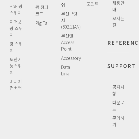
채용안
포인트
쉬
PoE 광
광 점퍼
내
스위치
코드
무선브릿
오시는
지
이더넷
Pig Tail
길
(802.11AN)
광 스위
치
무선랜
REFERENC
Access
광 스위
Point
치
Accessory
보안기
SUPPORT
능스위
Data
치
Link
미디어
공지사
컨버터
항
다운로
드
문의하
기