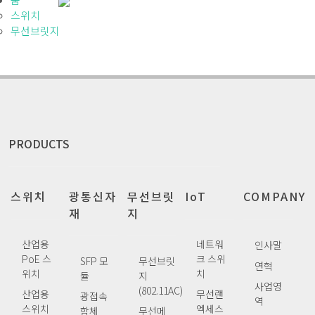
스위치
무선브릿지
PRODUCTS
스위치
광통신자
무선브릿
IoT
COMPANY
재
지
산업용
네트워
인사말
PoE 스
크 스위
SFP 모
무선브릿
연혁
위치
치
듈
지
사업영
(802.11AC)
산업용
무선랜
광접속
역
스위치
엑세스
함체
무선메