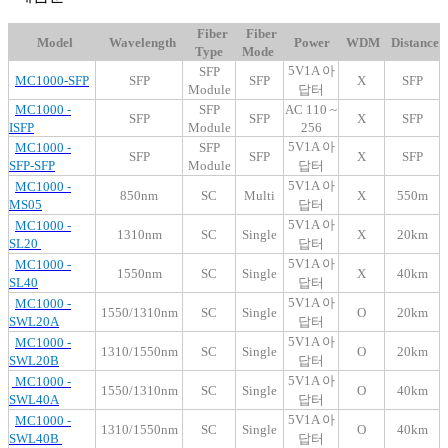
Fiber
Fiber
Model
Wavelength
Power
WDM
Distance
Type
Mode
5V1A 아
SFP
MC1000-SFP
SFP
SFP
X
SFP
Module
답터
MC1000 -
SFP
AC 110 ~
SFP
SFP
X
SFP
ISFP
Module
256
5V1A 아
MC1000 -
SFP
SFP
SFP
X
SFP
SFP-SFP
Module
답터
5V1A 아
MC1000 -
850nm
SC
Multi
X
550m
MS05
답터
5V1A 아
MC1000 -
1310nm
SC
Single
X
20km
SL20
답터
5V1A 아
MC1000 -
1550nm
SC
Single
X
40km
SL40
답터
5V1A 아
MC1000 -
1550/1310nm
SC
Single
O
20km
SWL20A
답터
5V1A 아
MC1000 -
1310/1550nm
SC
Single
O
20km
SWL20B
답터
5V1A 아
MC1000 -
1550/1310nm
SC
Single
O
40km
SWL40A
답터
5V1A 아
MC1000 -
1310/1550nm
SC
Single
O
40km
SWL40B
답터