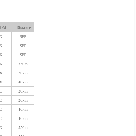
DM
Distance
X
SFP
X
SFP
X
SFP
X
550m
X
20km
X
40km
O
20km
O
20km
O
40km
O
40km
X
550m