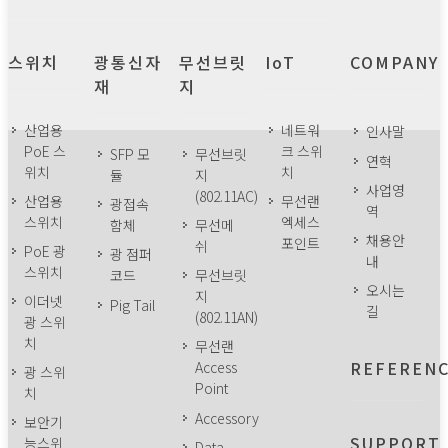
스위치
광통신자
무선브릿
IoT
COMPANY
재
지
산업용
네트워
인사말
PoE 스
크 스위
SFP 모
무선브릿
연혁
위치
치
듈
지
사업영
(802.11AC)
산업용
무선랜
광접속
역
스위치
엑세스
함체
무선메
채용안
포인트
쉬
PoE 광
광 점퍼
내
스위치
코드
무선브릿
오시는
지
이더넷
Pig Tail
길
(802.11AN)
광 스위
치
무선랜
REFEREN
Access
광 스위
Point
치
Accessory
보안기
SUPPORT
능스위
Data