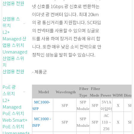
산업용 전원
넷 신호를 1Gbps 광 신호로 변환하는
이더넷 광 컨버터 입니다. 최대 20km
산업용 스
의 광 통신거리를 지원합니다. SC타입
위치
의 컨넥터를 사용할 수 있으며 싱글모
L2+
Managed 산
드를 사용 하여 장거리 전송에 유리 합
업용 스위치
니다. 또한 매우 낮은 소비 전력으로 안
Unmanaged
정적인 성능을 발휘 할수 있습니다.
산업용 스위
치
산업용 전원
- 제품군
PoE 광
Fiber
Fiber
Model
Wavelength
스위치
Type
Mode
Power
WDM
Dista
L2+
MC1000-
SFP
5V1A
SFP
SFP
X
SF
Managed
SFP
Module
아답터
PoE 스위치
AC
Web Smart+
MC1000 -
SFP
SFP
SFP
110 ~
X
SF
PoE 스위치
ISFP
Module
256
Unmanaged+