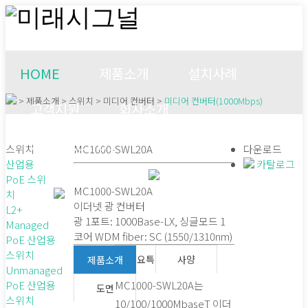
HOME
제품소개
설치사례
> 제품소개 > 스위치 > 미디어 컨버터 >
미디어 컨버터(1000Mbps)
고객지원
회사소개
CONTACT US
스위치
MC1000-SWL20A
다운로드
산업용
카탈로그
PoE 스위
MC1000-SWL20A
치
이더넷 광 컨버터
L2+
광 1포트: 1000Base-LX, 싱글모드 1
Managed
코어 WDM fiber: SC (1550/1310nm)
PoE 산업용
스위치
주요특징
사양
제품소개
Unmanaged
PoE 산업용
MC1000-SWL20A는
도면
스위치
10/100/1000MbaseT 이더