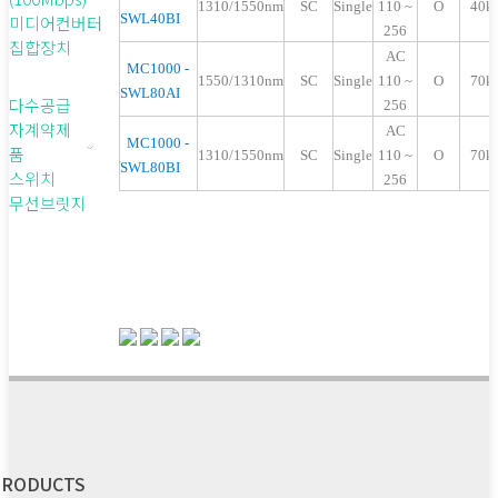
1310/1550nm
SC
Single
110 ~
O
40k
SWL40BI
미디어컨버터
256
집합장치
AC
MC1000 -
1550/1
31
0nm
SC
Single
110 ~
O
7
0k
SWL80AI
다수공급
256
자계약제
AC
MC1000 -
품
1
31
0/1550nm
SC
Single
110 ~
O
7
0k
SWL80BI
스위치
256
무선브릿지
PRODUCTS