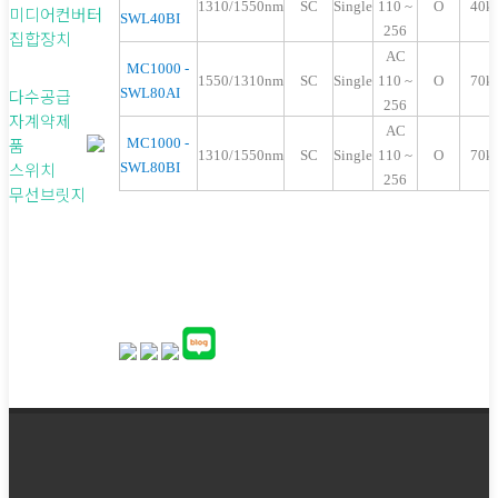
1310/1550nm
SC
Single
110 ~
O
40k
미디어컨버터
SWL40BI
256
집합장치
AC
MC1000 -
1550/1
31
0nm
SC
Single
110 ~
O
7
0k
다수공급
SWL80AI
256
자계약제
AC
품
MC1000 -
1
31
0/1550nm
SC
Single
110 ~
O
7
0k
스위치
SWL80BI
256
무선브릿지