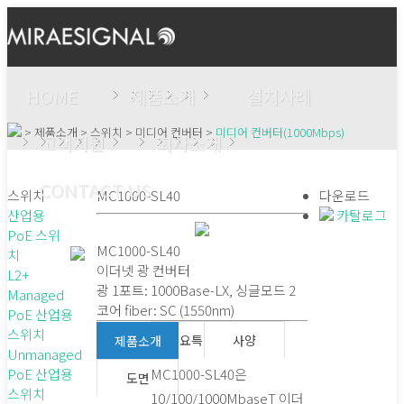
HOME
제품소개
설치사례
> 제품소개 > 스위치 > 미디어 컨버터 >
미디어 컨버터(1000Mbps)
고객지원
회사소개
CONTACT US
스위치
MC1000-SL40
다운로드
산업용
카탈로그
PoE 스위
MC1000-SL40
치
이더넷 광 컨버터
L2+
광 1포트: 1000Base-LX, 싱글모드 2
Managed
코어 fiber: SC (1550nm)
PoE 산업용
스위치
주요특징
사양
제품소개
Unmanaged
PoE 산업용
MC1000-SL40은
도면
스위치
10/100/1000MbaseT 이더