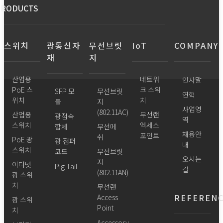
PRODUCTS
스위치
광통신자
무선브릿
IoT
COMPANY
재
지
산업용
네트워
인사말
PoE 스
크 스위
SFP 모
무선브릿
연혁
위치
치
듈
지
사업영
(802.11AC)
산업용
무선랜
광접속
역
스위치
엑세스
함체
무선메
채용안
포인트
쉬
PoE 광
광 점퍼
내
스위치
코드
무선브릿
오시는
지
이더넷
Pig Tail
길
(802.11AN)
광 스위
치
무선랜
REFEREN
Access
광 스위
Point
치
Accessory