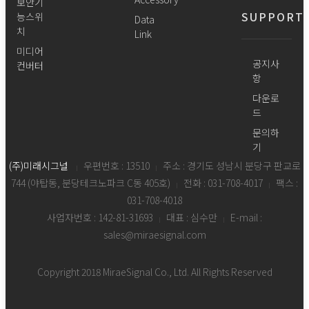
보안기
SUPPORT
능스위
Data
치
Link
미디어
공지사
컨버터
항
다운로
드
문의하
기
(주)미래시그널
우편번호 : 13510
주소 : 경기도 성남시 분당구 판교로
|
|
744 (야탑동, 분당테크노파크 C동 405호)
전화 : 031-708-4017
팩스 :
|
|
031-708-4018
사업자번호 : 142-81-31693
대표 : 심수만
E-mail :
|
|
sales@miraesignal.com
Copyright 2018 MiraeSignal Co., Ltd. All Rights Reserved