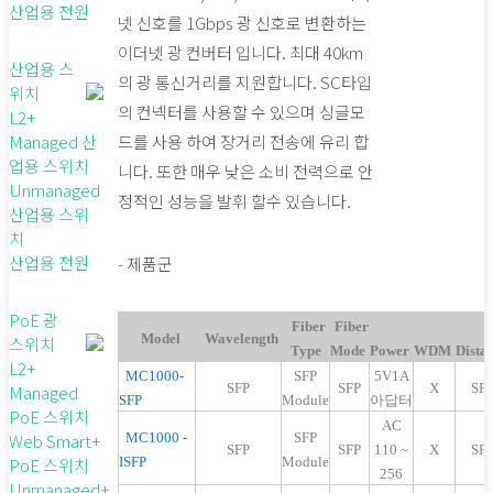
산업용 전원
넷 신호를 1Gbps 광 신호로 변환하는
이더넷 광 컨버터 입니다. 최대 40km
산업용 스
의 광 통신거리를 지원합니다. SC타입
위치
의 컨넥터를 사용할 수 있으며 싱글모
L2+
Managed 산
드를 사용 하여 장거리 전송에 유리 합
업용 스위치
니다. 또한 매우 낮은 소비 전력으로 안
Unmanaged
정적인 성능을 발휘 할수 있습니다.
산업용 스위
치
산업용 전원
- 제품군
PoE 광
Fiber
Fiber
Model
Wavelength
스위치
Type
Mode
Power
WDM
Dista
L2+
MC1000-
SFP
5V1A
SFP
SFP
X
SF
Managed
SFP
Module
아답터
PoE 스위치
AC
Web Smart+
MC1000 -
SFP
SFP
SFP
110 ~
X
SF
PoE 스위치
ISFP
Module
256
Unmanaged+