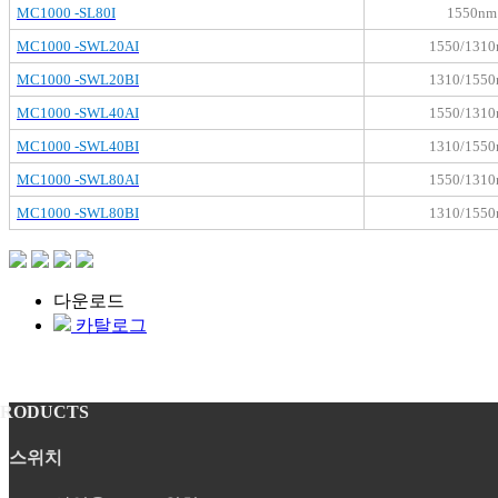
MC1000 -SL80I
1550nm
MC1000 -SWL20AI
1550/131
MC1000 -SWL20BI
1310/155
MC1000 -SWL40AI
1550/131
MC1000 -SWL40BI
1310/155
MC1000 -SWL80AI
1550/1
31
0
MC1000 -SWL80BI
1
31
0/155
다운로드
카탈로그
PRODUCTS
스위치