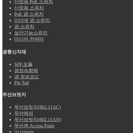
산업용 PoE 스위치
산업용 스위치
PoE 광 스위치
이더넷 광 스위치
광 스위치
보안기능스위치
미디어 컨버터
광통신자재
SFP 모듈
광접속함체
광 점퍼코드
Pig Tail
무선브릿지
무선브릿지(802.11AC)
무선메쉬
무선브릿지(802.11AN)
무선랜 Access Point
Accessory