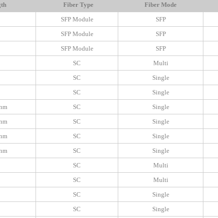
th
Fiber Type
Fiber Mode
SFP Module
SFP
SFP Module
SFP
SFP Module
SFP
SC
Multi
SC
Single
SC
Single
0nm
SC
Single
0nm
SC
Single
0nm
SC
Single
0nm
SC
Single
SC
Multi
SC
Multi
SC
Single
SC
Single