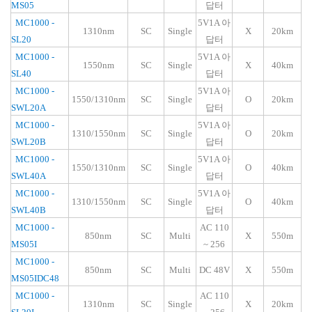
MS05
답터
MC1000 -
5V1A 아
1310nm
SC
Single
X
20km
SL20
답터
MC1000 -
5V1A 아
1550nm
SC
Single
X
40km
SL40
답터
MC1000 -
5V1A 아
1550/1310nm
SC
Single
O
20km
SWL20A
답터
MC1000 -
5V1A 아
1310/1550nm
SC
Single
O
20km
SWL20B
답터
MC1000 -
5V1A 아
1550/1310nm
SC
Single
O
40km
SWL40A
답터
MC1000 -
5V1A 아
1310/1550nm
SC
Single
O
40km
SWL40B
답터
MC1000 -
AC 110
850nm
SC
Multi
X
550m
MS05I
~ 256
MC1000 -
850nm
SC
Multi
DC 48V
X
550m
MS05IDC48
MC1000 -
AC 110
1310nm
SC
Single
X
20km