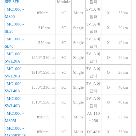
SFP-SFP
Module
답터
MC1000 -
5V1A 아
850nm
SC
Multi
X
550m
MS05
답터
MC1000 -
5V1A 아
1310nm
SC
Single
X
20km
SL20
답터
MC1000 -
5V1A 아
1550nm
SC
Single
X
40km
SL40
답터
MC1000 -
5V1A 아
1550/1310nm
SC
Single
O
20km
SWL20A
답터
MC1000 -
5V1A 아
1310/1550nm
SC
Single
O
20km
SWL20B
답터
MC1000 -
5V1A 아
1550/1310nm
SC
Single
O
40km
SWL40A
답터
MC1000 -
5V1A 아
1310/1550nm
SC
Single
O
40km
SWL40B
답터
MC1000 -
AC 110
850nm
SC
Multi
X
550m
MS05I
~ 256
MC1000 -
850nm
SC
Multi
DC 48V
X
550m
MS05IDC48