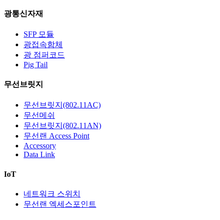
광통신자재
SFP 모듈
광접속함체
광 점퍼코드
Pig Tail
무선브릿지
무선브릿지(802.11AC)
무선메쉬
무선브릿지(802.11AN)
무선랜 Access Point
Accessory
Data Link
IoT
네트워크 스위치
무선랜 엑세스포인트