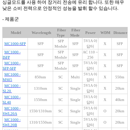
싱글모드를 사용 하여 장거리 전송에 유리 합니다. 또한 매우
낮은 소비 전력으로 안정적인 성능을 발휘 할수 있습니다.
- 제품군
Fiber
Fiber
Model
Wavelength
Power
WDM
Distance
Type
Mode
5V1A 아
SFP
MC1000-SFP
SFP
SFP
X
SFP
Module
답터
MC1000 -
SFP
AC 110 ~
SFP
SFP
X
SFP
ISFP
Module
256
5V1A 아
MC1000 -
SFP
SFP
SFP
X
SFP
SFP-SFP
Module
답터
5V1A 아
MC1000 -
850nm
SC
Multi
X
550m
MS05
답터
5V1A 아
MC1000 -
1310nm
SC
Single
X
20km
SL20
답터
5V1A 아
MC1000 -
1550nm
SC
Single
X
40km
SL40
답터
5V1A 아
MC1000 -
1550/1310nm
SC
Single
O
20km
SWL20A
답터
5V1A 아
MC1000 -
1310/1550nm
SC
Single
O
20km
SWL20B
답터