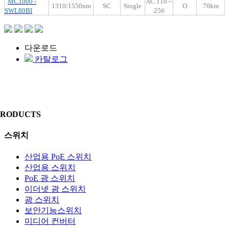
MC1000 -
AC 110 ~
1
31
0/1550nm
SC
Single
O
7
0km
SWL80BI
256
다운로드
카탈로그
PRODUCTS
스위치
산업용 PoE 스위치
산업용 스위치
PoE 광 스위치
이더넷 광 스위치
광 스위치
보안기능스위치
미디어 컨버터