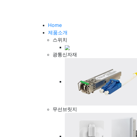
Home
제품소개
스위치
광통신자재
무선브릿지