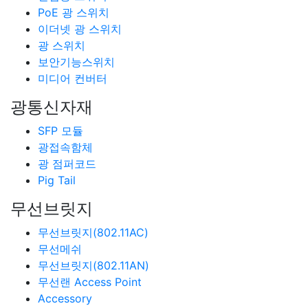
PoE 광 스위치
이더넷 광 스위치
광 스위치
보안기능스위치
미디어 컨버터
광통신자재
SFP 모듈
광접속함체
광 점퍼코드
Pig Tail
무선브릿지
무선브릿지(802.11AC)
무선메쉬
무선브릿지(802.11AN)
무선랜 Access Point
Accessory