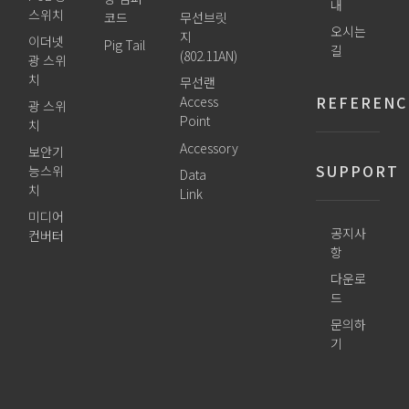
내
스위치
코드
무선브릿
오시는
지
이더넷
Pig Tail
길
(802.11AN)
광 스위
치
무선랜
REFERENC
Access
광 스위
Point
치
Accessory
보안기
SUPPORT
능스위
Data
치
Link
미디어
공지사
컨버터
항
다운로
드
문의하
기