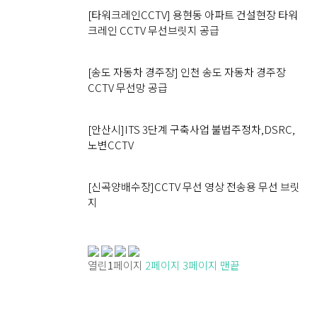
[타워크레인CCTV] 용현동 아파트 건설현장 타워
크레인 CCTV 무선브릿지 공급
[송도 자동차 경주장] 인천 송도 자동차 경주장
CCTV 무선망 공급
[안산시]ITS 3단계 구축사업 불법주정차,DSRC,
노변CCTV
[신곡양배수장]CCTV 무선 영상 전송용 무선 브릿
지
열린
1
페이지
2
페이지
3
페이지
맨끝