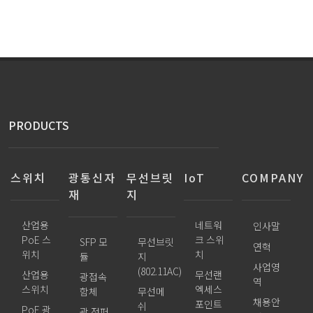
PRODUCTS
스위치
광통신자
무선브릿
IoT
COMPANY
재
지
산업용
네트워
인사말
PoE 스
크 스위
SFP 모
무선브릿
연혁
위치
치
듈
지
사업영
(802.11AC)
산업용
무선랜
광접속
역
스위치
엑세스
함체
무선메
채용안
포인트
쉬
PoE 광
광 점퍼