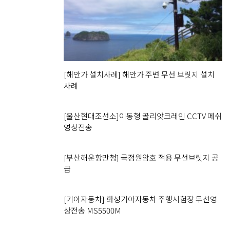
[해안가 설치사례] 해안가 주변 무선 브릿지 설치
사례
[울산현대조선소]이동형 골리앗크레인 CCTV 메쉬
영상전송
[부산해운항만청] 국정원암호 적용 무선브릿지 공
급
[기아자동차] 화성기아자동차 주행시험장 무선영
상전송 MS5500M