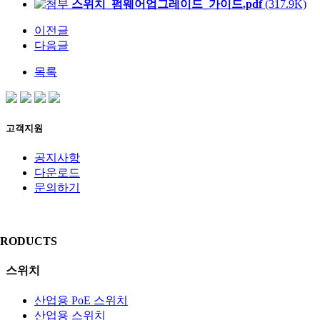
스위치_펌웨어업그레이드_가이드.pdf
(317.9K)
이전글
다음글
목록
고객지원
공지사항
다운로드
문의하기
PRODUCTS
스위치
산업용 PoE 스위치
산업용 스위치