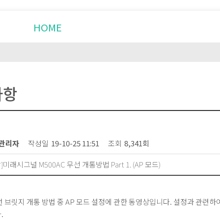
HOME
제품소개
설치사례
사항
관리자
작성일
19-10-25 11:51
조회
8,341회
]미래시그널 M500AC 무선 개통방법 Part 1. (AP 모드)
무선 브릿지 개통 방법 중 AP 모드 설정에 관한 동영상입니다. 설정과 관
.