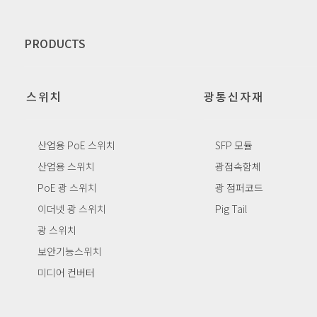
PRODUCTS
스위치
광통신자재
산업용 PoE 스위치
SFP 모듈
산업용 스위치
광접속함체
PoE 광 스위치
광 점퍼코드
이더넷 광 스위치
Pig Tail
광 스위치
보안기능스위치
미디어 컨버터