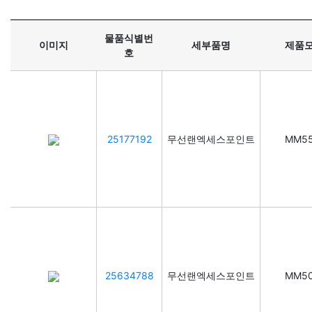
물품식별번
이미지
세부품명
제품
호
25177192
무선랜엑세스포인트
MM5
25634788
무선랜엑세스포인트
MM5