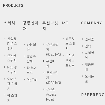
PRODUCTS
스위치
광통신자
무선브릿
IoT
COMPANY
재
지
산업용
네트워
인사말
PoE 스
크 스위
SFP 모
무선브릿
연혁
위치
치
듈
지
사업영
(802.11AC)
산업용
무선랜
광접속
역
스위치
엑세스
함체
무선메
채용안
포인트
쉬
PoE 광
광 점퍼
내
스위치
코드
무선브릿
오시는
지
이더넷
Pig Tail
길
(802.11AN)
광 스위
치
무선랜
REFERENC
Access
광 스위
Point
치