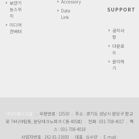
Accessory
보안기
SUPPORT
능스위
Data
치
Link
미디어
공지사
컨버터
항
다운로
드
문의하
기
(주)미래시그널
우편번호 : 13510
주소 : 경기도 성남시 분당구 판교
|
|
로 744 (야탑동, 분당테크노파크 C동 405호)
전화 : 031-708-4017
팩
|
|
스 : 031-708-4018
사업자번호 : 142-81-31693
대표 : 심수만
E-mail :
|
|