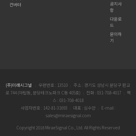
공지사
컨버터
항
다운로
드
문의하
기
(주)미래시그널
우편번호 : 13510
주소 : 경기도 성남시 분당구 판교
|
|
로 744 (야탑동, 분당테크노파크 C동 405호)
전화 : 031-708-4017
팩
|
|
스 : 031-708-4018
사업자번호 : 142-81-31693
대표 : 심수만
E-mail :
|
|
sales@miraesignal.com
Copyright 2018 MiraeSignal Co., Ltd. All Rights Reserved