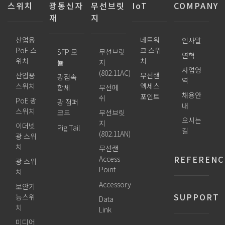
스위치
광통신자
무선브릿
IoT
COMPANY
재
지
산업용
네트워
인사말
PoE 스
크 스위
SFP 모
무선브릿
연혁
위치
치
듈
지
사업영
(802.11AC)
산업용
무선랜
광접속
역
스위치
엑세스
함체
무선메
채용안
포인트
쉬
PoE 광
광 점퍼
내
스위치
코드
무선브릿
오시는
지
이더넷
Pig Tail
길
(802.11AN)
광 스위
치
무선랜
REFERENC
Access
광 스위
Point
치
Accessory
보안기
SUPPORT
능스위
Data
치
Link
미디어