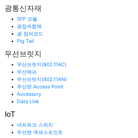
광통신자재
SFP 모듈
광접속함체
광 점퍼코드
Pig Tail
무선브릿지
무선브릿지(802.11AC)
무선메쉬
무선브릿지(802.11AN)
무선랜 Access Point
Accessory
Data Link
IoT
네트워크 스위치
무선랜 엑세스포인트