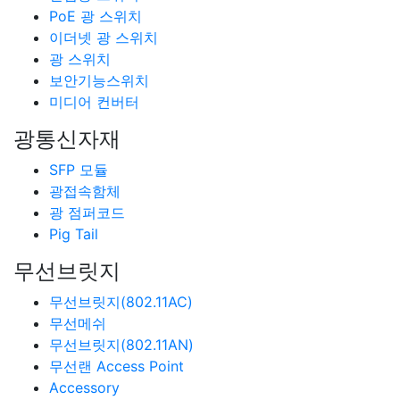
PoE 광 스위치
이더넷 광 스위치
광 스위치
보안기능스위치
미디어 컨버터
광통신자재
SFP 모듈
광접속함체
광 점퍼코드
Pig Tail
무선브릿지
무선브릿지(802.11AC)
무선메쉬
무선브릿지(802.11AN)
무선랜 Access Point
Accessory