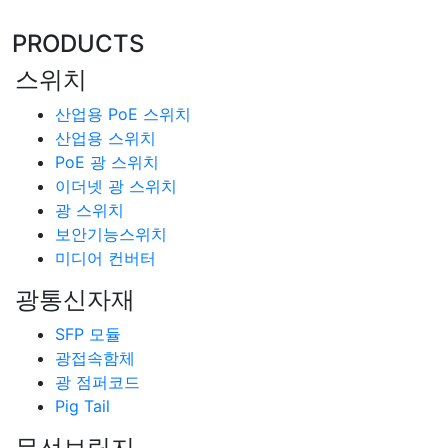
PRODUCTS
스위치
산업용 PoE 스위치
산업용 스위치
PoE 광 스위치
이더넷 광 스위치
광 스위치
보안기능스위치
미디어 컨버터
광통신자재
SFP 모듈
광접속함체
광 점퍼코드
Pig Tail
무선브릿지