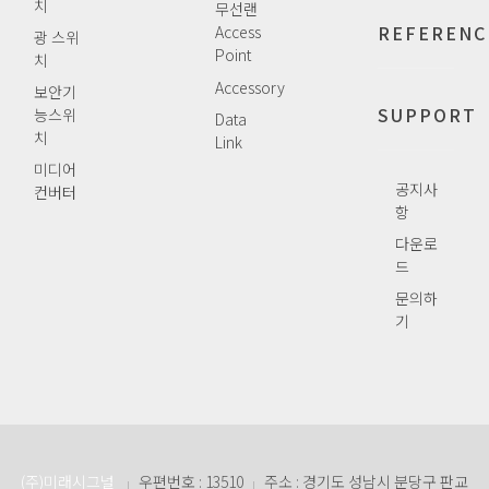
치
무선랜
REFERENC
Access
광 스위
Point
치
Accessory
보안기
SUPPORT
능스위
Data
치
Link
미디어
공지사
컨버터
항
다운로
드
문의하
기
(주)미래시그널
우편번호 : 13510
주소 : 경기도 성남시 분당구 판교
|
|