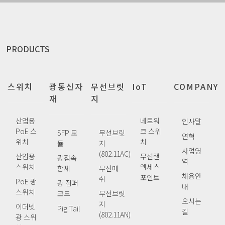
PRODUCTS
스위치
광통신자
무선브릿
IoT
COMPANY
재
지
산업용
네트워
인사말
PoE 스
크 스위
SFP 모
무선브릿
연혁
위치
치
듈
지
사업영
(802.11AC)
산업용
무선랜
광접속
역
스위치
엑세스
함체
무선메
채용안
포인트
쉬
PoE 광
광 점퍼
내
스위치
코드
무선브릿
오시는
지
이더넷
Pig Tail
길
(802.11AN)
광 스위