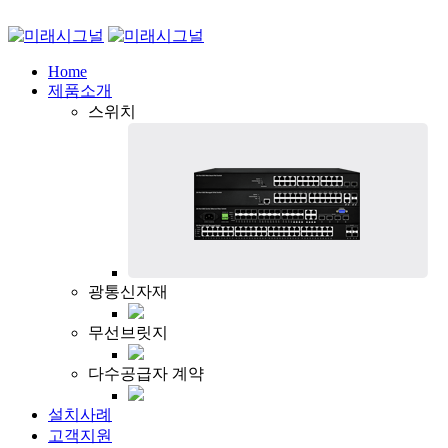
Home
제품소개
스위치
광통신자재
무선브릿지
다수공급자 계약
설치사례
고객지원